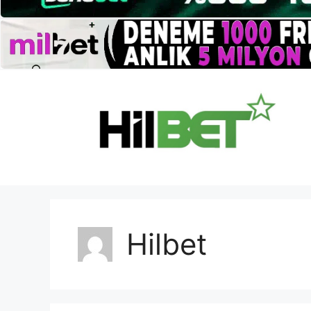
İçeriğe
atla
Hilbet