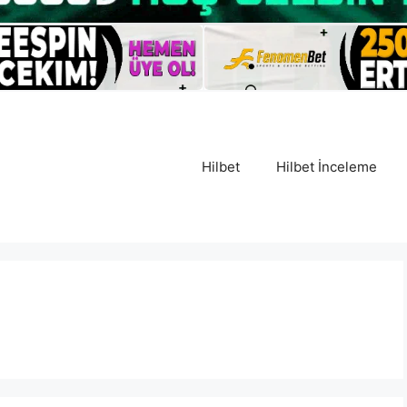
Hilbet
Hilbet İnceleme