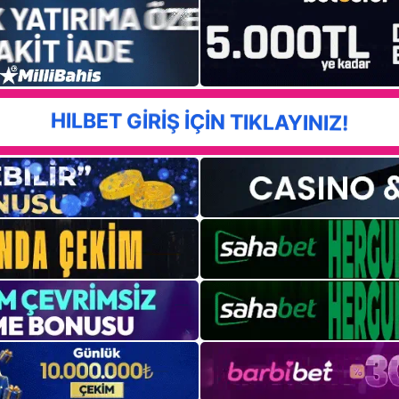
HILBET GİRİŞ İÇİN TIKLAYINIZ!