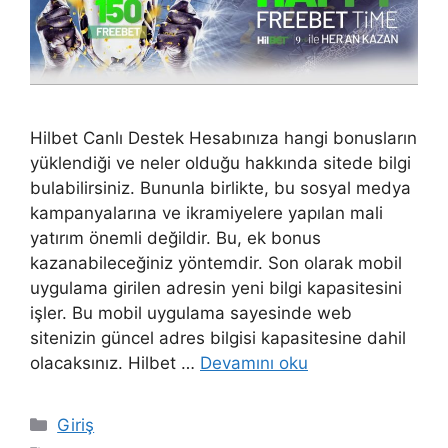
Hilbet Canlı Destek Hesabınıza hangi bonusların
yüklendiği ve neler olduğu hakkında sitede bilgi
bulabilirsiniz. Bununla birlikte, bu sosyal medya
kampanyalarına ve ikramiyelere yapılan mali
yatırım önemli değildir. Bu, ek bonus
kazanabileceğiniz yöntemdir. Son olarak mobil
uygulama girilen adresin yeni bilgi kapasitesini
işler. Bu mobil uygulama sayesinde web
sitenizin güncel adres bilgisi kapasitesine dahil
olacaksınız. Hilbet …
Devamını oku
Kategoriler
Giriş