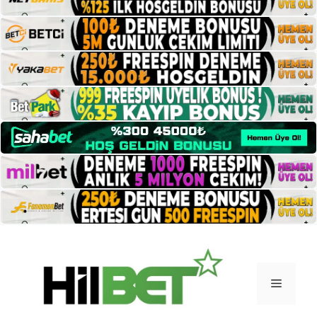
İçeriğe
atla
Menü