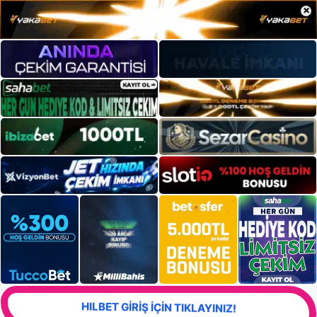
×
HILBET GİRİŞ İÇİN TIKLAYINIZ!