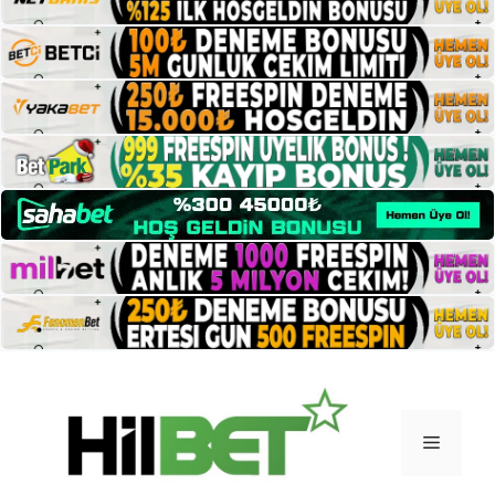
İçeriğe
atla
Menü