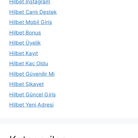
Hilbet İnstagram
Hilbet Canlı Destek
Hilbet Mobil Giriş
Hilbet Bonus
Hilbet Üyelik
Hilbet Kayıt
Hilbet Kaç Oldu
Hilbet Güvenilir Mi
Hilbet Şikayet
Hilbet Güncel Giriş
Hilbet Yeni Adresi