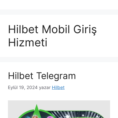
Hilbet Mobil Giriş
Hizmeti
Hilbet Telegram
Eylül 19, 2024
yazar
Hilbet