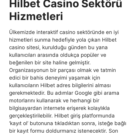
Hilbet Casino Sektörü
Hizmetleri
Ülkemizde interaktif casino sektöründe en iyi
hizmetleri sunma hedefiyle yola çıkan Hilbet
casino sitesi, kurulduğu günden bu yana
kullanıcıları arasında oldukça popüler ve
beğenilen bir site haline gelmiştir.
Organizasyonun bir parçası olmak ve tatmin
edici bir bahis deneyimi yaşamak için
kullanıcıların Hilbet adres bilgilerini alması
gerekmektedir. Bu adımlar Google gibi arama
motorlarını kullanarak ve herhangi bir
bilgisayardan internete erişerek kolaylıkla
gerçekleştirilebilir. Hilbet giriş platformunda
‘kayıt ol’ butonuna tıkladıktan sonra, isteğe bağlı
bir kayıt formu doldurmanız istenecektir. Son