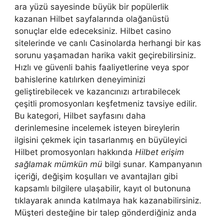
ara yüzü sayesinde büyük bir popülerlik
kazanan Hilbet sayfalarında olağanüstü
sonuçlar elde edeceksiniz. Hilbet casino
sitelerinde ve canlı Casinolarda herhangi bir kas
sorunu yaşamadan harika vakit geçirebilirsiniz.
Hızlı ve güvenli bahis faaliyetlerine veya spor
bahislerine katılırken deneyiminizi
geliştirebilecek ve kazancınızı artırabilecek
çeşitli promosyonları keşfetmeniz tavsiye edilir.
Bu kategori, Hilbet sayfasını daha
derinlemesine incelemek isteyen bireylerin
ilgisini çekmek için tasarlanmış en büyüleyici
Hilbet promosyonları hakkında
Hilbet erişim
sağlamak mümkün mü
bilgi sunar. Kampanyanın
içeriği, değişim koşulları ve avantajları gibi
kapsamlı bilgilere ulaşabilir, kayıt ol butonuna
tıklayarak anında katılmaya hak kazanabilirsiniz.
Müşteri desteğine bir talep gönderdiğiniz anda