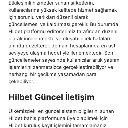
Etkileşimli hizmetler sunan şirketlerin,
kullanıcılarına yüksek kalitede hizmet sağlamak
için sorunlu varlıkları düzenli olarak
güncellemesi ve kaldırması gerekir. Bu durumda
Hilbet platformu editörlerimiz tarafından düzenli
olarak incelenmekte ve oluşabilecek hataları
anında düzelterek domain hesaplarında en üst
seviyeye ulaşma hedefiyle ilerlemektedir. Son
güncellemeler sayesinde kullanıcılar artık yatırım
işlemlerini zahmetsizce gerçekleştirebiliyor ve
herhangi bir gecikme yaşamadan para
çekebiliyor.
Hilbet Güncel İletişim
Ülkemizdeki en güncel sistem bilgilerini sunan
Hilbet bahis platformuna üye olabilmek için
Hilbet kuruluş kayıt işlemini tamamlamanız