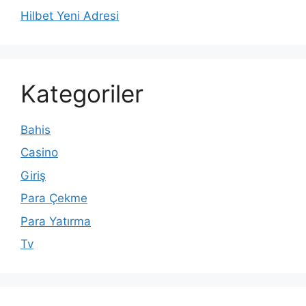
Hilbet Yeni Adresi
Kategoriler
Bahis
Casino
Giriş
Para Çekme
Para Yatırma
Tv