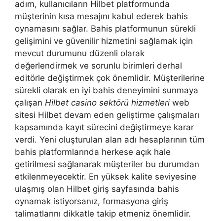
adım, kullanıcıların Hilbet platformunda
müşterinin kısa mesajını kabul ederek bahis
oynamasını sağlar. Bahis platformunun sürekli
gelişimini ve güvenilir hizmetini sağlamak için
mevcut durumunu düzenli olarak
değerlendirmek ve sorunlu birimleri derhal
editörle değiştirmek çok önemlidir. Müşterilerine
sürekli olarak en iyi bahis deneyimini sunmaya
çalışan
Hilbet casino sektörü hizmetleri
web
sitesi Hilbet devam eden geliştirme çalışmaları
kapsamında kayıt sürecini değiştirmeye karar
verdi. Yeni oluşturulan alan adı hesaplarının tüm
bahis platformlarında herkese açık hale
getirilmesi sağlanarak müşteriler bu durumdan
etkilenmeyecektir. En yüksek kalite seviyesine
ulaşmış olan Hilbet giriş sayfasında bahis
oynamak istiyorsanız, formasyona giriş
talimatlarını dikkatle takip etmeniz önemlidir.