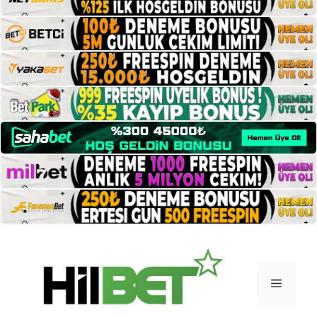
İçeriğe
atla
Menü