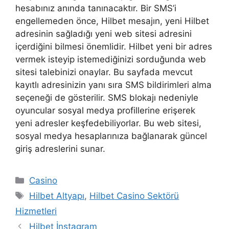
hesabınız anında tanınacaktır. Bir SMS’i
engellemeden önce, Hilbet mesajın, yeni Hilbet
adresinin sağladığı yeni web sitesi adresini
içerdiğini bilmesi önemlidir. Hilbet yeni bir adres
vermek isteyip istemediğinizi sorduğunda web
sitesi talebinizi onaylar. Bu sayfada mevcut
kayıtlı adresinizin yanı sıra SMS bildirimleri alma
seçeneği de gösterilir. SMS blokajı nedeniyle
oyuncular sosyal medya profillerine erişerek
yeni adresler keşfedebiliyorlar. Bu web sitesi,
sosyal medya hesaplarınıza bağlanarak güncel
giriş adreslerini sunar.
Kategoriler
Casino
Etiketler
Hilbet Altyapı
,
Hilbet Casino Sektörü
Hizmetleri
Hilbet İnstagram