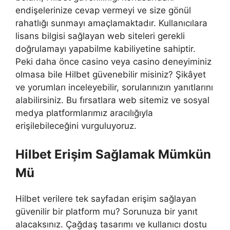
endişelerinize cevap vermeyi ve size gönül
rahatlığı sunmayı amaçlamaktadır. Kullanıcılara
lisans bilgisi sağlayan web siteleri gerekli
doğrulamayı yapabilme kabiliyetine sahiptir.
Peki daha önce casino veya casino deneyiminiz
olmasa bile Hilbet güvenebilir misiniz? Şikâyet
ve yorumları inceleyebilir, sorularınızın yanıtlarını
alabilirsiniz. Bu fırsatlara web sitemiz ve sosyal
medya platformlarımız aracılığıyla
erişilebileceğini vurguluyoruz.
Hilbet Erişim Sağlamak Mümkün
Mü
Hilbet verilere tek sayfadan erişim sağlayan
güvenilir bir platform mu? Sorunuza bir yanıt
alacaksınız. Çağdaş tasarımı ve kullanıcı dostu