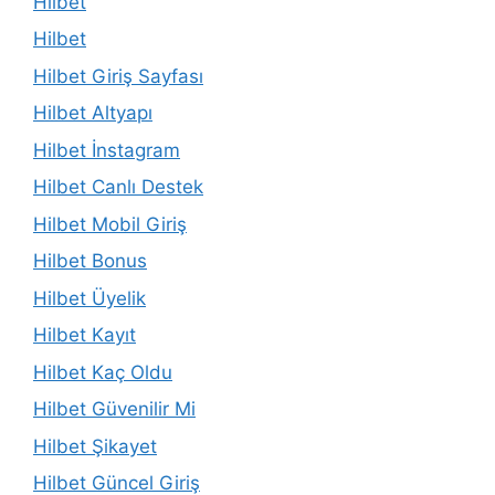
Hilbet
Hilbet
Hilbet Giriş Sayfası
Hilbet Altyapı
Hilbet İnstagram
Hilbet Canlı Destek
Hilbet Mobil Giriş
Hilbet Bonus
Hilbet Üyelik
Hilbet Kayıt
Hilbet Kaç Oldu
Hilbet Güvenilir Mi
Hilbet Şikayet
Hilbet Güncel Giriş