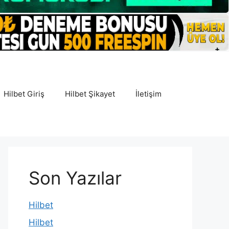
Hilbet Giriş
Hilbet Şikayet
İletişim
Son Yazılar
Hilbet
Hilbet