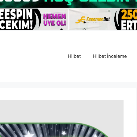
Hilbet
Hilbet İnceleme