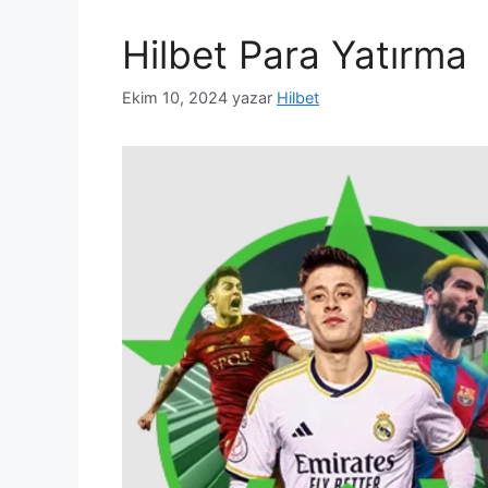
Hilbet Para Yatırma
Ekim 10, 2024
yazar
Hilbet