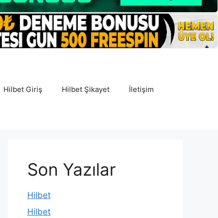
Hilbet Giriş
Hilbet Şikayet
İletişim
Son Yazılar
Hilbet
Hilbet